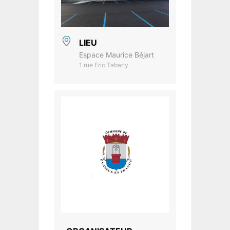
LIEU
Espace Maurice Béjart
1 rue Eric Tabarly