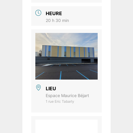
HEURE
20 h 30 min
LIEU
Espace Maurice Béjart
1 rue Eric Tabarly