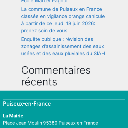
École Marcel Pagnol
La commune de Puiseux en France
classée en vigilance orange canicule
à partir de ce jeudi 18 juin 2026:
prenez soin de vous
Enquête publique : révision des
zonages d’assainissement des eaux
usées et des eaux pluviales du SIAH
Commentaires
récents
Puiseux-en-France
La Mairie
Place Jean Moulin 95380 Puiseux-en-France