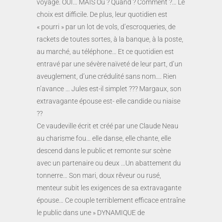
voyage. OUI… MAIS Où ? Quand ? Comment ?… Le
choix est difficile. De plus, leur quotidien est
« pourri » par un lot de vols, d’escroqueries, de
rackets de toutes sortes, à la banque, à la poste,
au marché, au téléphone… Et ce quotidien est
entravé par une sévère naïveté de leur part, d’un
aveuglement, d’une crédulité sans nom…. Rien
n’avance … Jules est-il simplet ??? Margaux, son
extravagante épouse est- elle candide ou niaise
??
Ce vaudeville écrit et créé par une Claude Neau
au charisme fou… elle danse, elle chante, elle
descend dans le public et remonte sur scène
avec un partenaire ou deux …Un abattement du
tonnerre… Son mari, doux rêveur ou rusé,
menteur subit les exigences de sa extravagante
épouse… Ce couple terriblement efficace entraîne
le public dans une » DYNAMIQUE de