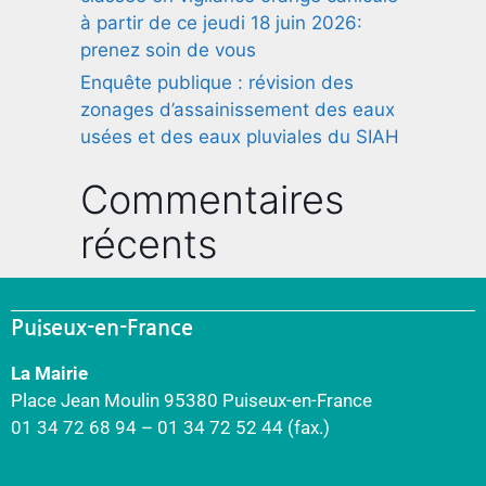
à partir de ce jeudi 18 juin 2026:
prenez soin de vous
Enquête publique : révision des
zonages d’assainissement des eaux
usées et des eaux pluviales du SIAH
Commentaires
récents
Puiseux-en-France
La Mairie
Place Jean Moulin 95380 Puiseux-en-France
01 34 72 68 94 – 01 34 72 52 44 (fax.)