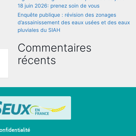
18 juin 2026: prenez soin de vous
Enquête publique : révision des zonages
d’assainissement des eaux usées et des eaux
pluviales du SIAH
Commentaires
récents
onfidentialité