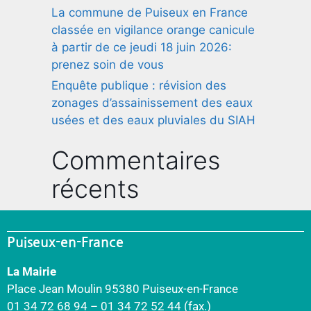
La commune de Puiseux en France
classée en vigilance orange canicule
à partir de ce jeudi 18 juin 2026:
prenez soin de vous
Enquête publique : révision des
zonages d’assainissement des eaux
usées et des eaux pluviales du SIAH
Commentaires
récents
Puiseux-en-France
La Mairie
Place Jean Moulin 95380 Puiseux-en-France
01 34 72 68 94 – 01 34 72 52 44 (fax.)