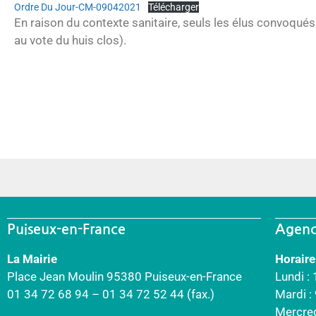
Ordre Du Jour-CM-09042021
Télécharger
En raison du contexte sanitaire, seuls les élus convoqués
au vote du huis clos).
Puiseux-en-France
Agenc
La Mairie
Horaire
Place Jean Moulin 95380 Puiseux-en-France
Lundi :
01 34 72 68 94 – 01 34 72 52 44 (fax.)
Mardi 
Mercre