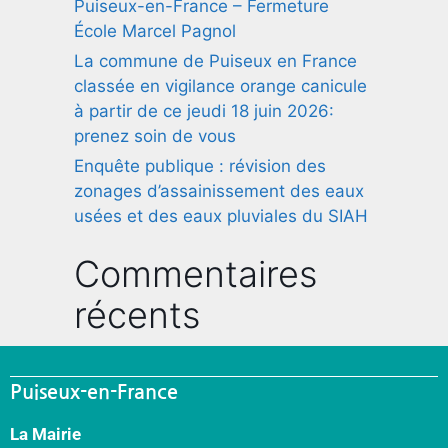
Puiseux-en-France – Fermeture
École Marcel Pagnol
La commune de Puiseux en France
classée en vigilance orange canicule
à partir de ce jeudi 18 juin 2026:
prenez soin de vous
Enquête publique : révision des
zonages d’assainissement des eaux
usées et des eaux pluviales du SIAH
Commentaires
récents
Puiseux-en-France
La Mairie