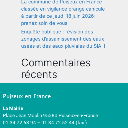
La commune de Puiseux en France
classée en vigilance orange canicule
à partir de ce jeudi 18 juin 2026:
prenez soin de vous
Enquête publique : révision des
zonages d’assainissement des eaux
usées et des eaux pluviales du SIAH
Commentaires
récents
Puiseux-en-France
La Mairie
Place Jean Moulin 95380 Puiseux-en-France
01 34 72 68 94 – 01 34 72 52 44 (fax.)